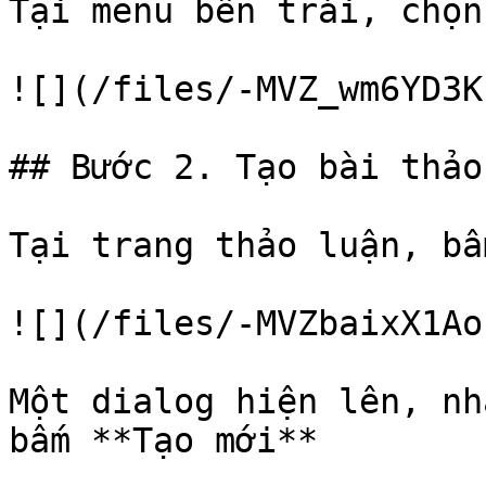
Tại menu bên trái, chọn
![](/files/-MVZ_wm6YD3K
## Bước 2. Tạo bài thảo
Tại trang thảo luận, bấ
![](/files/-MVZbaixX1Ao
Một dialog hiện lên, nh
bấm **Tạo mới**
