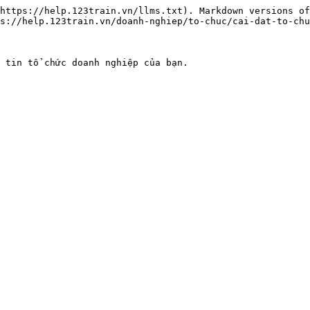
https://help.123train.vn/llms.txt). Markdown versions of
s://help.123train.vn/doanh-nghiep/to-chuc/cai-dat-to-chu
 tin tổ chức doanh nghiệp của bạn.
