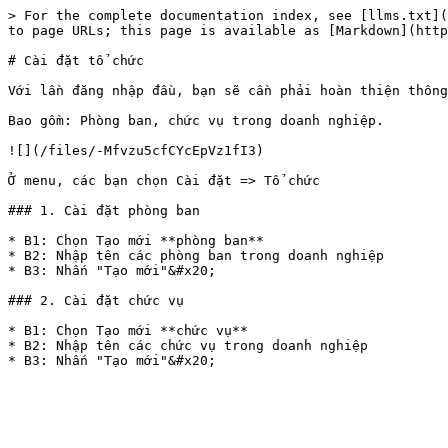
> For the complete documentation index, see [llms.txt](
to page URLs; this page is available as [Markdown](http
# Cài đặt tổ chức

Với lần đăng nhập đầu, bạn sẽ cần phải hoàn thiện thông
Bao gồm: Phòng ban, chức vụ trong doanh nghiệp.

![](/files/-Mfvzu5cfCYcEpVz1fI3)

Ở menu, các bạn chọn Cài đặt => Tổ chức

### 1. Cài đặt phòng ban

* B1: Chọn Tạo mới **phòng ban**

* B2: Nhập tên các phòng ban trong doanh nghiệp

* B3: Nhấn "Tạo mới"&#x20;

### 2. Cài đặt chức vụ

* B1: Chọn Tạo mới **chức vụ**

* B2: Nhập tên các chức vụ trong doanh nghiệp
