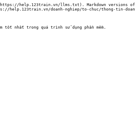
https://help.123train.vn/llms.txt). Markdown versions of
s://help.123train.vn/doanh-nghiep/to-chuc/thong-tin-doan
m tốt nhất trong quá trình sử dụng phần mềm.
