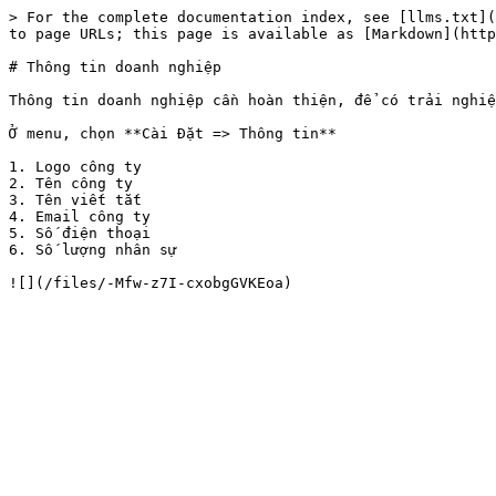
> For the complete documentation index, see [llms.txt](
to page URLs; this page is available as [Markdown](http
# Thông tin doanh nghiệp

Thông tin doanh nghiệp cần hoàn thiện, để có trải nghiệ
Ở menu, chọn **Cài Đặt => Thông tin**

1. Logo công ty

2. Tên công ty

3. Tên viết tắt

4. Email công ty

5. Số điện thoại

6. Số lượng nhân sự
