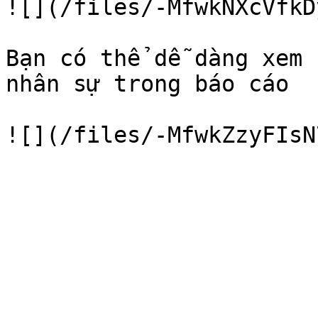
![](/files/-MfwkNXcVfkD
Bạn có thể dễ dàng xem 
nhân sự trong báo cáo
